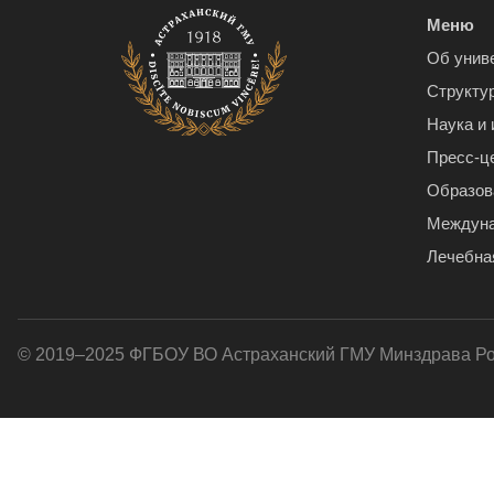
Меню
Об унив
Структу
Наука и
Пресс-ц
Образов
Междуна
Лечебна
© 2019–2025 ФГБОУ ВО Астраханский ГМУ Минздрава Р