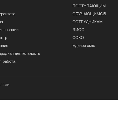
ПОСТУПАЮЩИМ
ерситете
ОБУЧАЮЩИМСЯ
ра
СОТРУДНИКАМ
 инновации
ЭИОС
ентр
СОКО
ание
Единое окно
родная деятельность
я работа
оссии