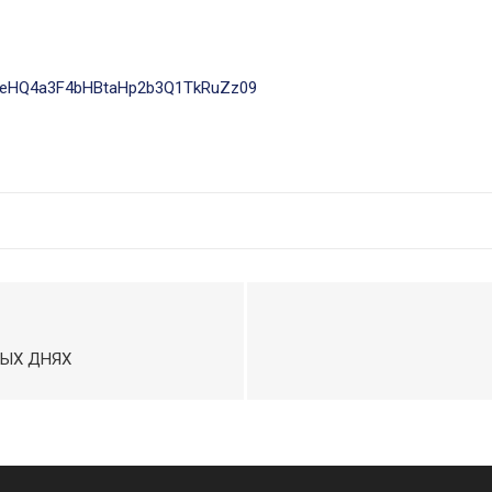
VZeHQ4a3F4bHBtaHp2b3Q1TkRuZz09
НЫХ ДНЯХ