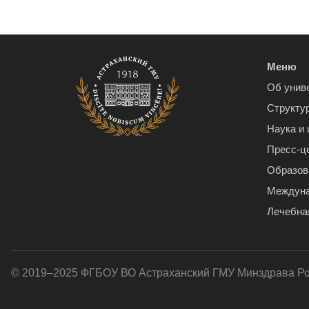
Меню
Об унив
Структу
Наука и
Пресс-ц
Образов
Междуна
Лечебна
© 2019–2025 ФГБОУ ВО Астраханский ГМУ Минздрава Р