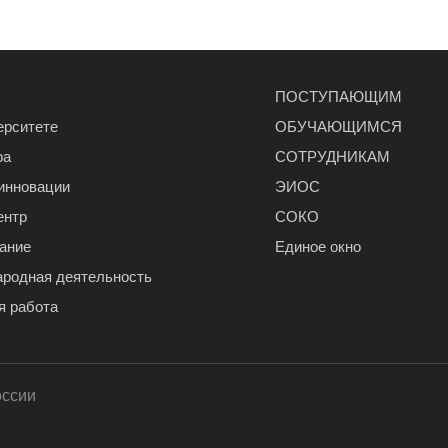
ПОСТУПАЮЩИМ
ерситете
ОБУЧАЮЩИМСЯ
ра
СОТРУДНИКАМ
 инновации
ЭИОС
ентр
СОКО
ание
Единое окно
родная деятельность
я работа
оссии