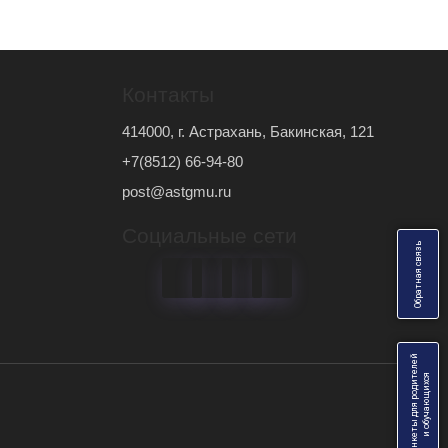
Контакты
414000, г. Астрахань, Бакинская, 121
+7(8512) 66-94-80
post@astgmu.ru
Социальные сети
ь
О
б
р
а
т
н
а
я
с
в
я
з
Анкеты для родителей
я
и
о
б
у
ч
а
ю
щ
и
х
с