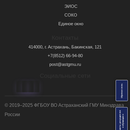
ЭИОС
СОКО
Единое окно
Контакты
414000, г. Астрахань, Бакинская, 121
+7(8512) 66-94-80
post@astgmu.ru
Социальные сети
ь
О
б
р
а
т
н
а
я
с
в
я
з
© 2019–2025 ФГБОУ ВО Астраханский ГМУ Минздрава
Анкеты для родителей
России
я
и
о
б
у
ч
а
ю
щ
и
х
с