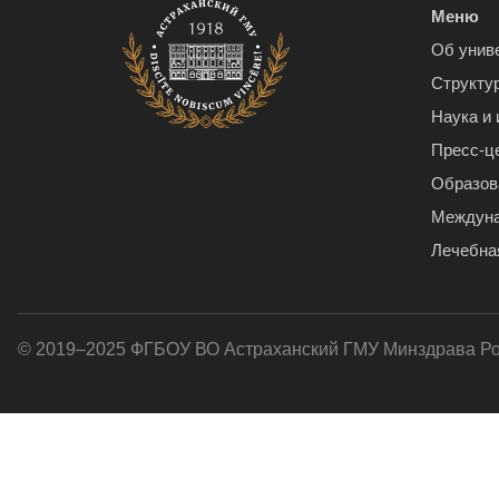
Меню
Об унив
Структу
Наука и
Пресс-ц
Образов
Междуна
Лечебна
© 2019–2025 ФГБОУ ВО Астраханский ГМУ Минздрава Р