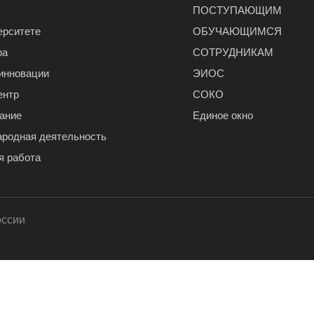
ПОСТУПАЮЩИМ
ерситете
ОБУЧАЮЩИМСЯ
ра
СОТРУДНИКАМ
 инновации
ЭИОС
ентр
СОКО
ание
Единое окно
родная деятельность
я работа
оссии