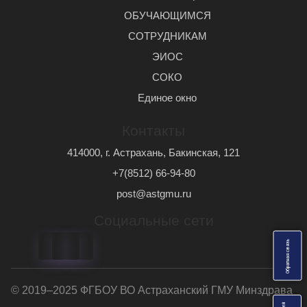
ОБУЧАЮЩИМСЯ
СОТРУДНИКАМ
ЭИОС
СОКО
Единое окно
Контакты
414000, г. Астрахань, Бакинская, 121
+7(8512) 66-94-80
post@astgmu.ru
Социальные сети
ь
О
б
р
а
т
н
а
я
с
в
я
з
© 2019–2025 ФГБОУ ВО Астраханский ГМУ Минздрава