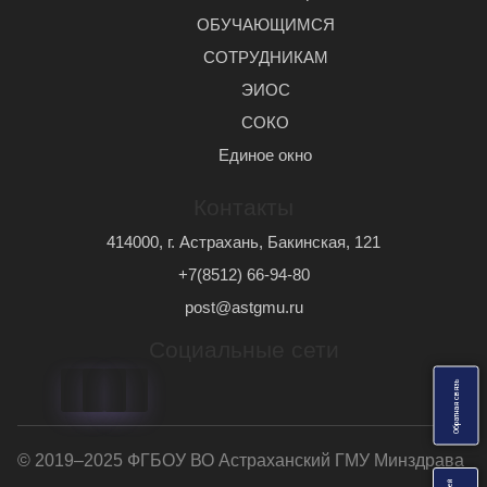
ОБУЧАЮЩИМСЯ
СОТРУДНИКАМ
ЭИОС
СОКО
Единое окно
Контакты
414000, г. Астрахань, Бакинская, 121
+7(8512) 66-94-80
post@astgmu.ru
Социальные сети
ь
О
б
р
а
т
н
а
я
с
в
я
з
© 2019–2025 ФГБОУ ВО Астраханский ГМУ Минздрава