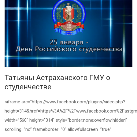
Татьяны Астраханского ГМУ о
студенчестве
<iframe src=”https://www.facebook.com/plugins/video.php?
height=314&href=https%3A%2F%2Fwww.facebook.com%2Fastgm
width=”560″ height=”314″ style=”border:none;overflow:hidden”
scrolling=”no” frameborder=”0″ allowfullscreen=”true”