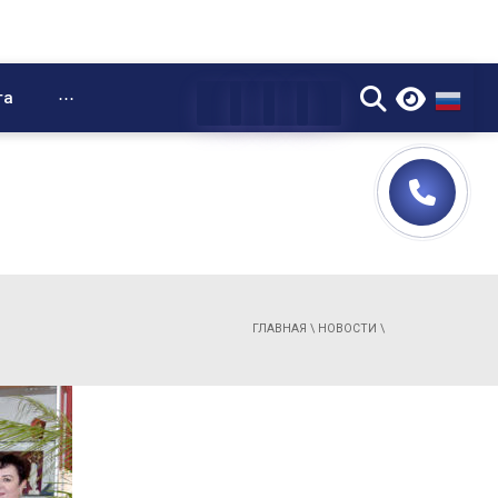
▼
та
⋯
ГЛАВНАЯ
\
НОВОСТИ
\