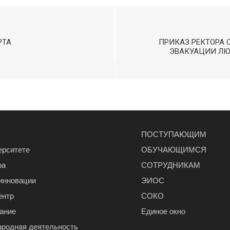
РТА
ПРИКАЗ РЕКТОРА 
ЭВАКУАЦИИ ЛЮ
ПОСТУПАЮЩИМ
ерситете
ОБУЧАЮЩИМСЯ
ра
СОТРУДНИКАМ
 инновации
ЭИОС
ентр
СОКО
ание
Единое окно
родная деятельность