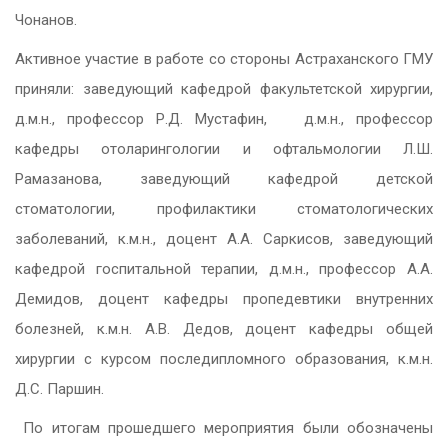
Чонанов.
Активное участие в работе со стороны Астраханского ГМУ
приняли: заведующий кафедрой факультетской хирургии,
д.м.н., профессор Р.Д. Мустафин, д.м.н., профессор
кафедры отоларингологии и офтальмологии Л.Ш.
Рамазанова, заведующий кафедрой детской
стоматологии, профилактики стоматологических
заболеваний, к.м.н., доцент А.А. Саркисов, заведующий
кафедрой госпитальной терапии, д.м.н., профессор А.А.
Демидов, доцент кафедры пропедевтики внутренних
болезней, к.м.н. А.В. Дедов, доцент кафедры общей
хирургии с курсом последипломного образования, к.м.н.
Д.С. Паршин.
По итогам прошедшего мероприятия были обозначены