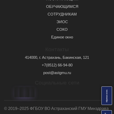
ОБУЧАЮЩИМСЯ
СОТРУДНИКАМ
ЭИОС
СОКО
Единое окно
Контакты
414000, г. Астрахань, Бакинская, 121
+7(8512) 66-94-80
post@astgmu.ru
Социальные сети
ь
О
б
р
а
т
н
а
я
с
в
я
з
© 2019–2025 ФГБОУ ВО Астраханский ГМУ Минздрава