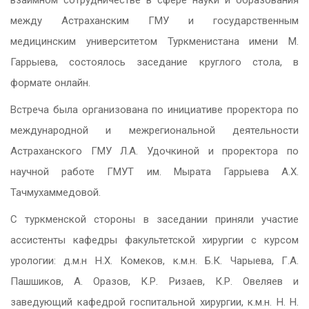
между Астраханским ГМУ и государственным
медицинским университетом Туркменистана имени М.
Гаррыева, состоялось заседание круглого стола, в
формате онлайн.
Встреча была организована по инициативе проректора по
международной и межрегиональной деятельности
Астраханского ГМУ Л.А. Удочкиной и проректора по
научной работе ГМУТ им. Мырата Гаррыева А.Х.
Тачмухаммедовой.
С туркменской стороны в заседании приняли участие
ассистенты кафедры факультетской хирургии с курсом
урологии: д.м.н Н.Х. Комеков, к.м.н. Б.К. Чарыева, Г.А.
Пашшиков, А. Оразов, К.Р. Ризаев, К.Р. Овеляев и
заведующий кафедрой госпитальной хирургии, к.м.н. Н. Н.