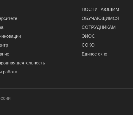
ПОСТУПАЮЩИМ
ерситете
ОБУЧАЮЩИМСЯ
ра
СОТРУДНИКАМ
 инновации
ЭИОС
ентр
СОКО
ание
Единое окно
родная деятельность
я работа
оссии