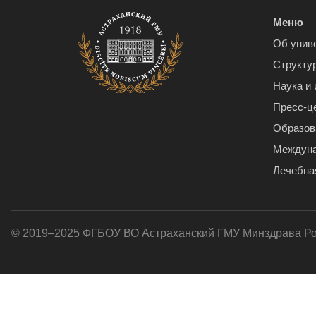
Меню
Об унив
Структу
Наука и
Пресс-ц
Образов
Междуна
Лечебна
© 2019–2025 ФГБОУ ВО Астраханский ГМУ Минздрава Р