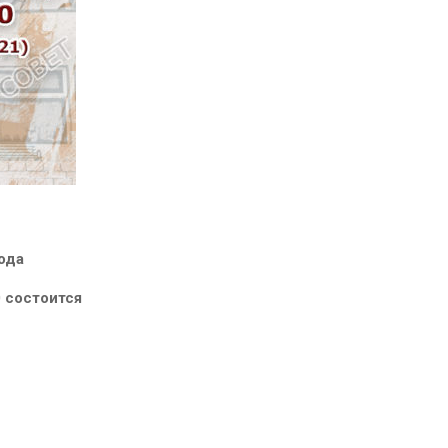
ода
0 состоится