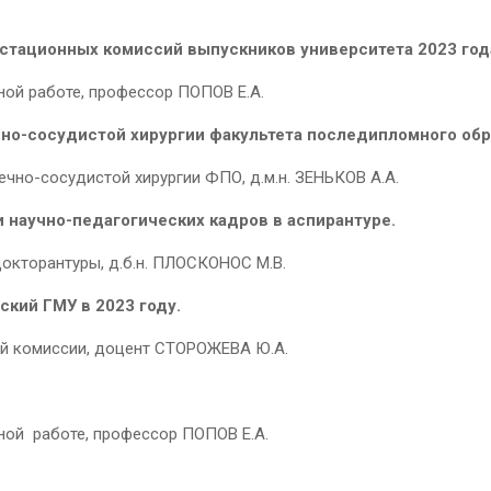
стационных комиссий выпускников университета 2023 год
ной работе, профессор ПОПОВ Е.А.
о-сосудистой хирургии факультета последипломного обр
чно-сосудистой хирургии ФПО, д.м.н. ЗЕНЬКОВ А.А.
 научно-педагогических кадров в аспирантуре.
окторантуры, д.б.н. ПЛОСКОНОС М.В.
кий ГМУ в 2023 году.
ой комиссии, доцент СТОРОЖЕВА Ю.А.
ной работе, профессор ПОПОВ Е.А.