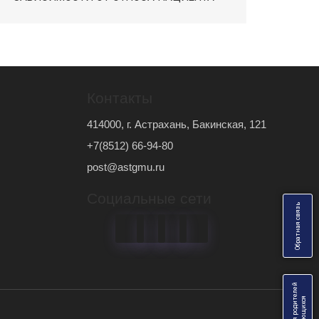
Контакты
414000, г. Астрахань, Бакинская, 121
+7(8512) 66-94-80
post@astgmu.ru
Социальные сети
ь
О
б
р
а
т
н
а
я
с
в
я
з
Анкеты для родителей
я