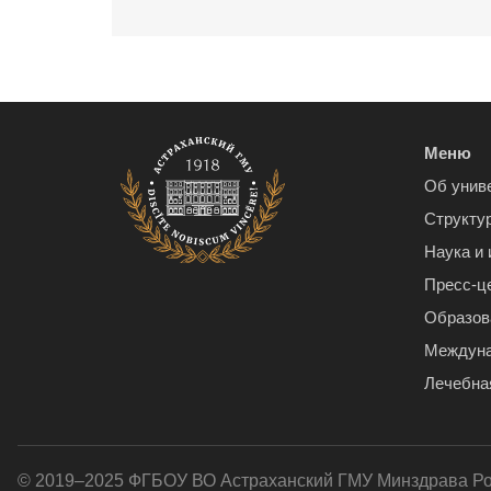
Меню
Об унив
Структу
Наука и
Пресс-ц
Образов
Междуна
Лечебна
© 2019–2025 ФГБОУ ВО Астраханский ГМУ Минздрава Р