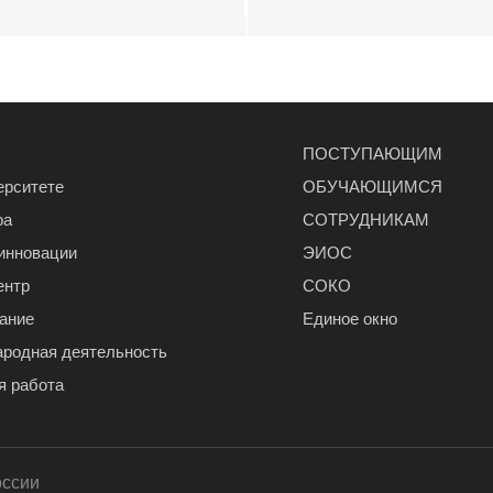
ПОСТУПАЮЩИМ
ерситете
ОБУЧАЮЩИМСЯ
ра
СОТРУДНИКАМ
 инновации
ЭИОС
ентр
СОКО
ание
Единое окно
родная деятельность
я работа
оссии