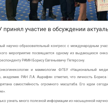
 принял участие в обсуждении актуа
ный научно-образовательный конгресс с международным уча
ского мероприятие посвящается одному из выдающихся онкол
респонденту РАМН Борису Евгеньевичу Петерсону.
 онкогинекологии и маммологии ФГБУ «Национальный медиц
а», академик РАН Л.А. Ашрафян отметил, что личность Бориса 
рятана самостийность огромного масштаба. Его идеи сегодн
е».
лько узнать много полезной информации из насыщенной научно