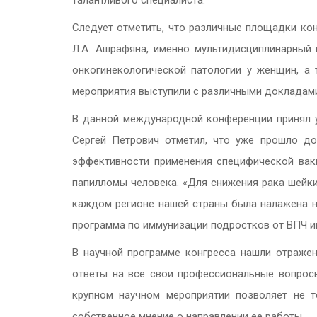
талантливого специалиста.
Следует отметить, что различные площадки ко
Л.А. Ашрафяна, именно мультидисциплинарный 
онкогинекологической патологии у женщин, а
мероприятия выступили с различными докладами
В данной международной конференции принял у
Сергей Петрович отметил, что уже прошло до
эффективности применения специфической вак
папилломы человека. «Для снижения рака шейки
каждом регионе нашей страны была налажена на
программа по иммунизации подростков от ВПЧ и
В научной программе конгресса нашли отражен
ответы на все свои профессиональные вопросы
крупном научном мероприятии позволяет не т
собственное мнение о направлении ее работы.