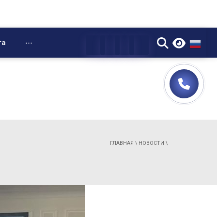
▼
та
⋯
ГЛАВНАЯ
\
НОВОСТИ
\