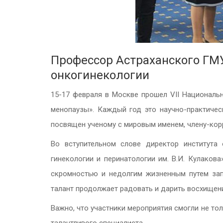
Профессор Астраханского ГМУ
онкогинекологии
15-17 февраля в Москве прошел VII Националь
менопаузы». Каждый год это научно-практиче
посвящен ученому с мировым именем, члену-кор
Во вступительном слове директор института
гинекологии и перинатологии им. В.И. Кулаков
скромностью и недолгим жизненным путем зап
талант продолжает радовать и дарить восхищени
Важно, что участники мероприятия смогли не то