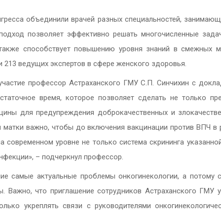
нгресса объединили врачей разных специальностей, занимаю
подход позволяет эффективно решать многочисленные задач
 также способствует повышению уровня знаний в смежных м
 213 ведущих экспертов в сфере женского здоровья.
частие профессор Астраханского ГМУ С.П. Синчихин с докл
статочное время, которое позволяет сделать не только п
цины для предупреждения доброкачественных и злокачестве
 матки важно, чтобы до включения вакцинации против ВПЧ в
 современном уровне не только система скрининга указанной
нфекции», – подчеркнул профессор.
ие самые актуальные проблемы онкогинекологии, а потому сл
. Важно, что приглашение сотрудников Астраханского ГМУ 
олько укреплять связи с руководителями онкогинекологич