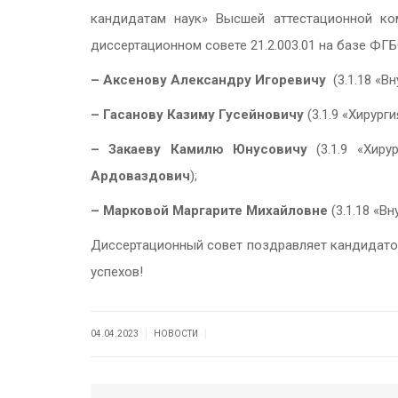
кандидатам наук» Высшей аттестационной ко
диссертационном совете 21.2.003.01 на базе ФГ
– Аксенову Александру Игоревичу
(3.1.18 «В
– Гасанову Казиму Гусейновичу
(3.1.9 «Хирург
– Закаеву Камилю Юнусовичу
(3.1.9 «Хиру
Ардоваздович
);
– Марковой Маргарите Михайловне
(3.1.18 «В
Диссертационный совет поздравляет кандидатов
успехов!
|
|
04.04.2023
НОВОСТИ