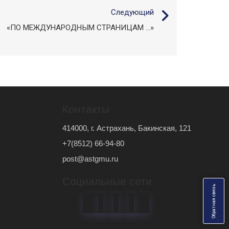
Следующий
«ПО МЕЖДУНАРОДНЫМ СТРАНИЦАМ …»
Контакты
414000, г. Астрахань, Бакинская, 121
+7(8512) 66-94-80
post@astgmu.ru
Социальные сети
ь
О
б
р
а
т
н
а
я
с
в
я
з