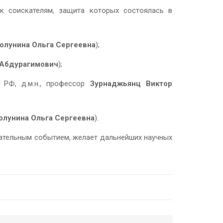
к соискателям, защита которых состоялась в
олунина Ольга Сергеевна
);
 Абдурагимович
);
и РФ, д.м.н., профессор
Зурнаджьянц Виктор
олунина Ольга Сергеевна
).
нательным событием, желает дальнейших научных