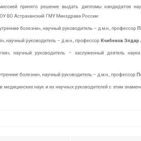
миссией принято решение выдать дипломы кандидатов нау
БОУ ВО Астраханский ГМУ Минздрава России:
нутренние болезни», научный руководитель – д.м.н., профессор
П
ия», научный руководитель – д.м.н., профессор
Кчибеков Элдар
ргия», научный руководитель – заслуженный деятель наук
нутренние болезни», научный руководитель – д.м.н., профессор
П
 медицинских наук и их научных руководителей с этим знаме