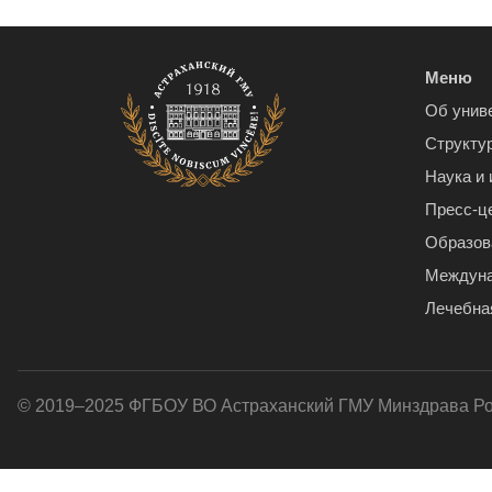
Меню
Об унив
Структу
Наука и
Пресс-ц
Образов
Междуна
Лечебна
© 2019–2025 ФГБОУ ВО Астраханский ГМУ Минздрава Р