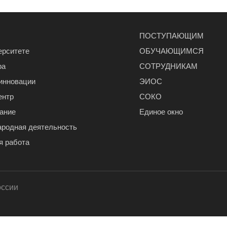
ПОСТУПАЮЩИМ
ерситете
ОБУЧАЮЩИМСЯ
ра
СОТРУДНИКАМ
 инновации
ЭИОС
ентр
СОКО
ание
Единое окно
родная деятельность
я работа
оссии