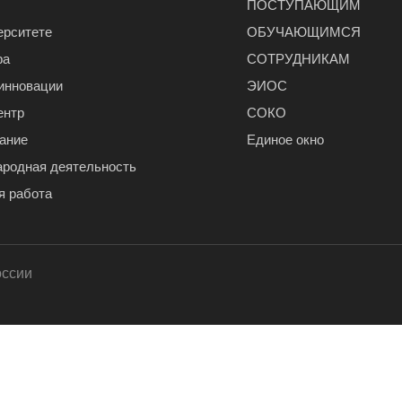
ПОСТУПАЮЩИМ
ерситете
ОБУЧАЮЩИМСЯ
ра
СОТРУДНИКАМ
 инновации
ЭИОС
ентр
СОКО
ание
Единое окно
родная деятельность
я работа
оссии