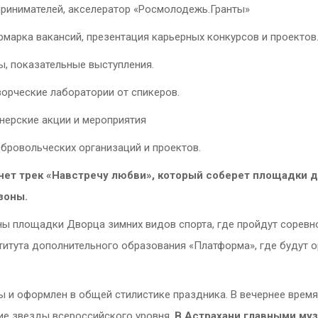
принимателей, акселератор «Росмолодежь.Гранты»
рмарка вакансий, презентация карьерных конкурсов и проектов
ы, показательные выступления.
ворческие лаборатории от спикеров.
тнерские акции и мероприятия
обровольческих организаций и проектов.
ет трек «Навстречу любви», который соберет площадки д
зоны.
аны площадки Дворца зимних видов спорта, где пройдут соревн
титута дополнительного образования «Платформа», где будут 
 и оформлен в общей стилистике праздника. В вечернее время
ие звезды всероссийского уровня.
В Астрахани главными му