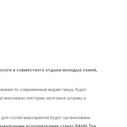
.
осуга и совместного отдыха молодых семей,
ования по современным видам танца, будет
организованы лектории, мозговые штурмы и
 для гостей мероприятия будет организована
зыкальными исполнителями станут
BAHH
Tee