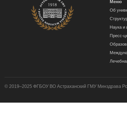
Меню
Об унив
Структу
Наука и
Пресс-ц
Образов
Междуна
Лечебна
© 2019–2025 ФГБОУ ВО Астраханский ГМУ Минздрава Р