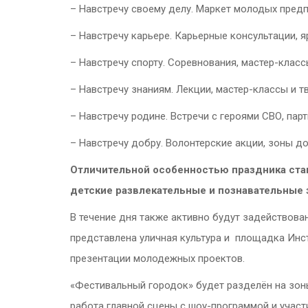
– Навстречу своему делу. Маркет молодых пред
– Навстречу карьере. Карьерные консультации, я
– Навстречу спорту. Соревнования, мастер-класс
– Навстречу знаниям. Лекции, мастер-классы и т
– Навстречу родине. Встречи с героями СВО, пар
– Навстречу добру. Волонтерские акции, зоны д
Отличительной особенностью праздника стан
детские развлекательные и познавательные 
В течение дня также активно будут задействов
представлена уличная культура и площадка Инс
презентации молодежных проектов.
«Фестивальный городок» будет разделён на зоны
работа главной сцены с шоу-программой и участ