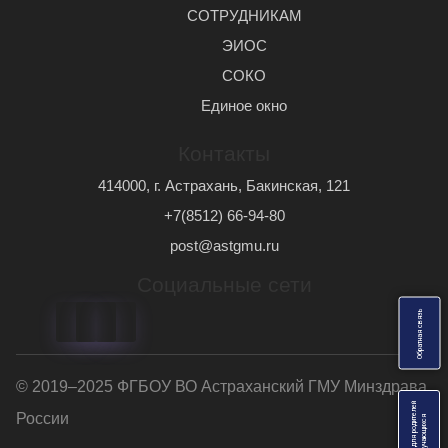
СОТРУДНИКАМ
ЭИОС
СОКО
Единое окно
Контакты
414000, г. Астрахань, Бакинская, 121
+7(8512) 66-94-80
post@astgmu.ru
Социальные сети
ь
О
б
р
а
т
н
а
я
с
в
я
з
© 2019–2025 ФГБОУ ВО Астраханский ГМУ Минздрава
Анкеты для родителей
России
я