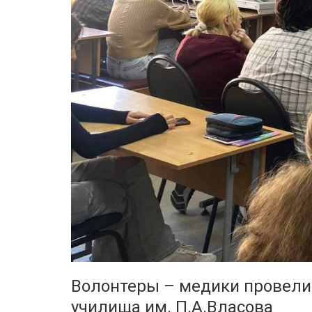
Волонтеры – медики провели 
училища им. П.А.Власова