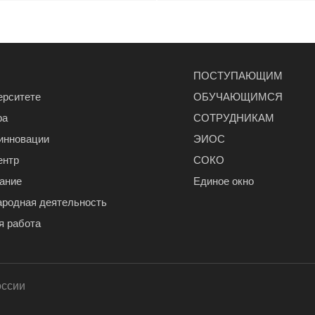
ПОСТУПАЮЩИМ
ерситете
ОБУЧАЮЩИМСЯ
ра
СОТРУДНИКАМ
 инновации
ЭИОС
ентр
СОКО
ание
Единое окно
родная деятельность
я работа
оссии