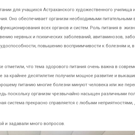
ании для учащихся Астраханского художественного училища им
ия. Оно обеспечивает организм необходимыми питательными ве
функционирования всех органов и систем.
Роль питания в жизн
ению нервных и психических заболеваний, авитаминозов, забо
рудоспособности, повышению восприимчивости к болезням и, в
е отметили, что тема здорового питания очень важна в соврем
ые за крайнее десятилетие получили мощное развитие и выкаш
орошему питанию многие болезни минуют человека или же перен
 ведь поскольку организм чрезвычайно насыщен различными по
нная система прекрасно справляется с любыми неприятностями
й и задавали много вопросов.