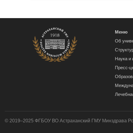
Меню
Об унив
Структу
Наука и
Пресс-ц
Образов
Междуна
Лечебна
© 2019–2025 ФГБОУ ВО Астраханский ГМУ Минздрава Р