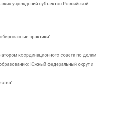
ьских учреждений субъектов Российской
обированные практики”.
инатором координационного совета по делам
и образованию: Южный федеральный округ и
ства”.