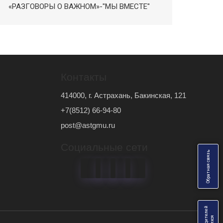
«РАЗГОВОРЫ О ВАЖНОМ»-"МЫ ВМЕСТЕ"
Контакты
414000, г. Астрахань, Бакинская, 121
+7(8512) 66-94-80
post@astgmu.ru
Социальные сети
ь
О
б
р
а
т
н
а
я
с
в
я
з