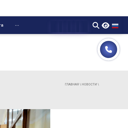
▼
та
⋯
ГЛАВНАЯ
\
НОВОСТИ
\