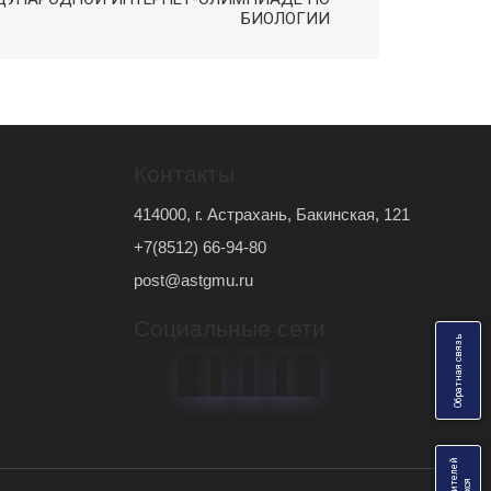
БИОЛОГИИ
Контакты
414000, г. Астрахань, Бакинская, 121
+7(8512) 66-94-80
post@astgmu.ru
Социальные сети
ь
О
б
р
а
т
н
а
я
с
в
я
з