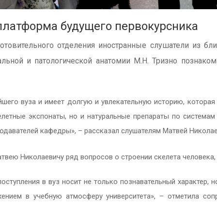
платформа будущего первокурсника
отовительного отделения иностранные слушатели из бл
ьной и патологической анатомии М.Н. Тризно познаком
шего вуза и имеет долгую и увлекательную историю, которая 
елетные экспонаты, но и натуральные препараты по системам
одавателей кафедры», – рассказал слушателям Матвей Николае
атвею Николаевичу ряд вопросов о строении скелета человека,
оступления в вуз носит не только познавательный характер, 
жением в учебную атмосферу университета», – отметила со