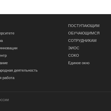
ПОСТУПАЮЩИМ
ерситете
ОБУЧАЮЩИМСЯ
ра
СОТРУДНИКАМ
 инновации
ЭИОС
ентр
СОКО
ание
Единое окно
родная деятельность
я работа
оссии