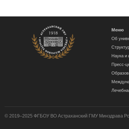
Меню
Об унив
Структу
Наука и
Пресс-ц
Образов
Междуна
Лечебна
© 2019–2025 ФГБОУ ВО Астраханский ГМУ Минздрава Р