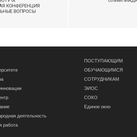
ОТУ IX
ОЛИМПИАДА 
АЯ КОНФЕРЕНЦИЯ
ЛЬНЫЕ ВОПРОСЫ
ПОСТУПАЮЩИМ
ерситете
ОБУЧАЮЩИМСЯ
ра
СОТРУДНИКАМ
 инновации
ЭИОС
ентр
СОКО
ание
Единое окно
родная деятельность
я работа