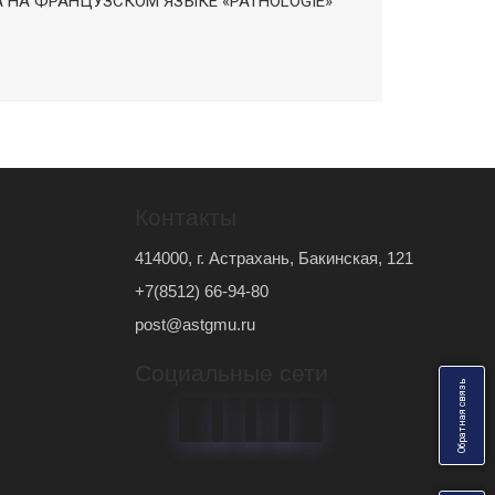
НА ФРАНЦУЗСКОМ ЯЗЫКЕ «PATHOLOGIE»
Контакты
414000, г. Астрахань, Бакинская, 121
+7(8512) 66-94-80
post@astgmu.ru
Социальные сети
ь
О
б
р
а
т
н
а
я
с
в
я
з