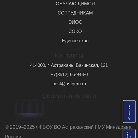
ОБУЧАЮЩИМСЯ
СОТРУДНИКАМ
ЭИОС
СОКО
Единое окно
Контакты
414000, г. Астрахань, Бакинская, 121
+7(8512) 66-94-80
post@astgmu.ru
Социальные сети
ь
О
б
р
а
т
н
а
я
с
в
я
з
© 2019–2025 ФГБОУ ВО Астраханский ГМУ Минздрава
России