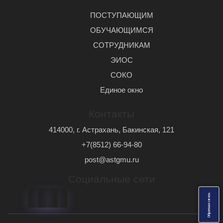
ПОСТУПАЮЩИМ
ОБУЧАЮЩИМСЯ
СОТРУДНИКАМ
ЭИОС
СОКО
Единое окно
Контакты
414000, г. Астрахань, Бакинская, 121
+7(8512) 66-94-80
post@astgmu.ru
Социальные сети
ь
О
б
р
а
т
н
а
я
с
в
я
з