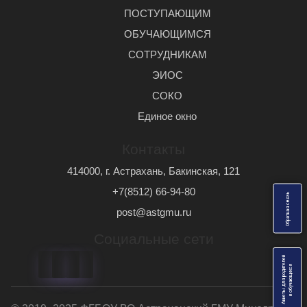
ПОСТУПАЮЩИМ
ОБУЧАЮЩИМСЯ
СОТРУДНИКАМ
ЭИОС
СОКО
Единое окно
Контакты
414000, г. Астрахань, Бакинская, 121
+7(8512) 66-94-80
ь
О
б
р
а
т
н
а
я
с
в
я
з
post@astgmu.ru
Социальные сети
Анкеты для родителей
я
и
о
б
у
ч
а
ю
щ
и
х
с