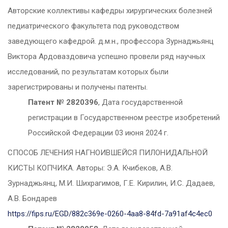
Авторские коллективы кафедры хирургических болезней
педиатрического факультета под руководством
заведующего кафедрой. д.м.н., профессора Зурнаджьянц
Виктора Ардоваздовича успешно провели ряд научных
исследований, по результатам которых были
зарегистрированы и получены патенты.
Патент № 2820396
, Дата государственной
регистрации в Государственном реестре изобретений
Российской Федерации 03 июня 2024 г.
СПОСОБ ЛЕЧЕНИЯ НАГНОИВШЕЙСЯ ПИЛОНИДАЛЬНОЙ
КИСТЫ КОПЧИКА. Авторы: Э.А. Кчибеков, А.В.
Зурнаджьянц, М.И. Шихрагимов, Г.Е. Кирилин, И.С. Дадаев,
А.В. Бондарев
https://fips.ru/EGD/882c369e-0260-4aa8-84fd-7a91af4c4ec0