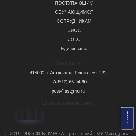
ПОСТУПАЮЩИМ
ОБУЧАЮЩИМСЯ
СОТРУДНИКАМ
ЭИОС
СОКО
Единое окно
Контакты
414000, г. Астрахань, Бакинская, 121
+7(8512) 66-94-80
post@astgmu.ru
Социальные сети
ь
О
б
р
а
т
н
а
я
с
в
я
з
© 2019–2025 ФГБОУ ВО Астраханский ГМУ Минздрава