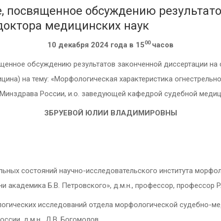
 посвященное обсуждению результато
 доктора медицинских наук
00
10 декабря 2024 года в 15
часов
енное обсуждению результатов законченной диссертации на 
дицина) на тему: «Морфологическая характеристика огнестрель
Минздрава России, и.о. заведующей кафедрой судебной медицин
ЗБРУЕВОЙ ЮЛИИ ВЛАДИМИРОВНЫ
альных состояний научно-исследовательского института морфо
 академика Б.В. Петровского», д.м.н., профессор, профессор 
логических исследований отдела морфологической судебно-ме
сии, д.м.н., Д.В. Богомолов