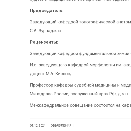
Председатель:
Заведующий кафедрой топографической анатомии
С.А. Зурнаджан.
Рецензенты:
Заведующий кафедрой фундаментальной химии ФГ
И.о. заведующего кафедрой морфологии им. акад
доцент М.А. Кислов;
Профессор кафедры судебной медицины и медиц
Минздрава России, заслуженный врач РФ, д.м.н., 
Межкафедральное совещание состоится на кафедр
|
|
04.12.2024
ОБЪЯВЛЕНИЯ