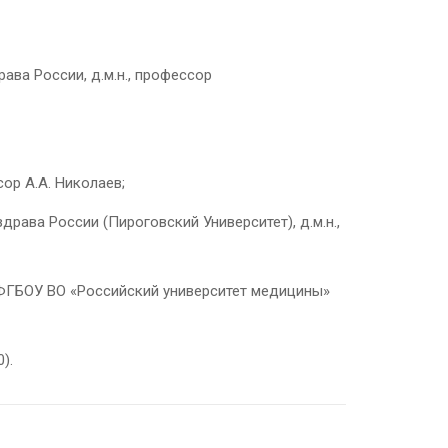
ва России, д.м.н., профессор
ор А.А. Николаев;
ава России (Пироговский Университет), д.м.н.,
ФГБОУ ВО «Российский университет медицины»
).