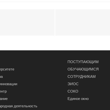
ПОСТУПАЮЩИМ
ерситете
ОБУЧАЮЩИМСЯ
ра
СОТРУДНИКАМ
 инновации
ЭИОС
ентр
СОКО
ание
Единое окно
родная деятельность