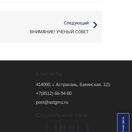
Следующий
ВНИМАНИЕ! УЧЕНЫЙ СОВЕТ
Контакты
414000, г. Астрахань, Бакинская, 121
+7(8512) 66-94-80
post@astgmu.ru
Социальные сети
ь
О
б
р
а
т
н
а
я
с
в
я
з