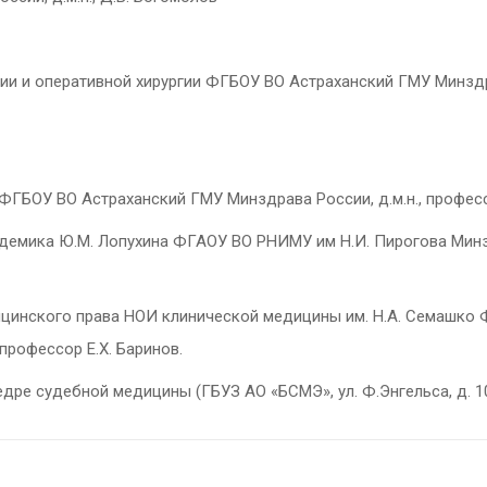
 и оперативной хирургии ФГБОУ ВО Астраханский ГМУ Минздра
БОУ ВО Астраханский ГМУ Минздрава России, д.м.н., професс
емика Ю.М. Лопухина ФГАОУ ВО РНИМУ им Н.И. Пирогова Минздр
инского права НОИ клинической медицины им. Н.А. Семашко 
профессор Е.Х. Баринов.
е судебной медицины (ГБУЗ АО «БСМЭ», ул. Ф.Энгельса, д. 10