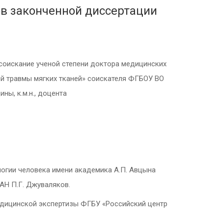
в законченной диссертации
соискание ученой степени доктора медицинских
ной травмы мягких тканей» соискателя ФГБОУ ВО
ы, к.м.н., доцента
логии человека имени академика А.П. Авцына
РАН П.Г. Джуваляков.
дицинской экспертизы ФГБУ «Российский центр