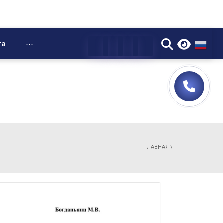
▼
та
⋯
ГЛАВНАЯ
\