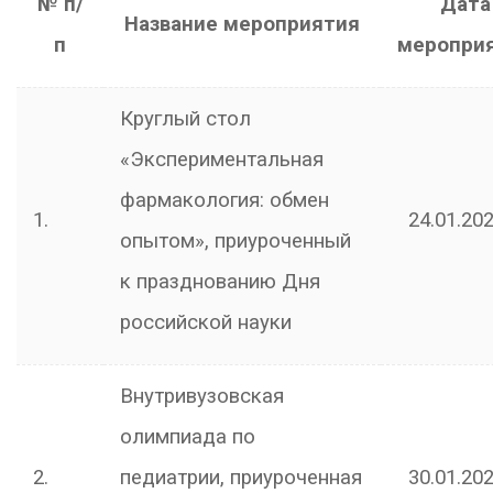
№ п/
Дата
Название мероприятия
п
меропри
Круглый стол
«Экспериментальная
фармакология: обмен
1.
24.01.202
опытом», приуроченный
к празднованию Дня
российской науки
Внутривузовская
олимпиада по
2.
педиатрии, приуроченная
30.01.202