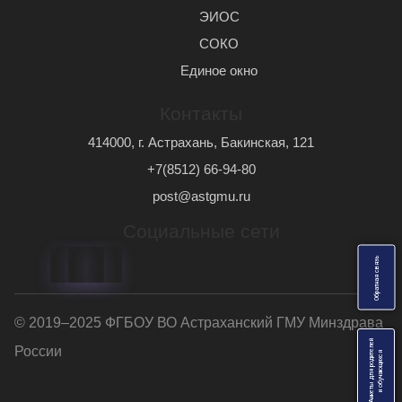
ЭИОС
СОКО
Единое окно
Контакты
414000, г. Астрахань, Бакинская, 121
+7(8512) 66-94-80
post@astgmu.ru
Социальные сети
ь
О
б
р
а
т
н
а
я
с
в
я
з
© 2019–2025 ФГБОУ ВО Астраханский ГМУ Минздрава
Анкеты для родителей
России
я
и
о
б
у
ч
а
ю
щ
и
х
с