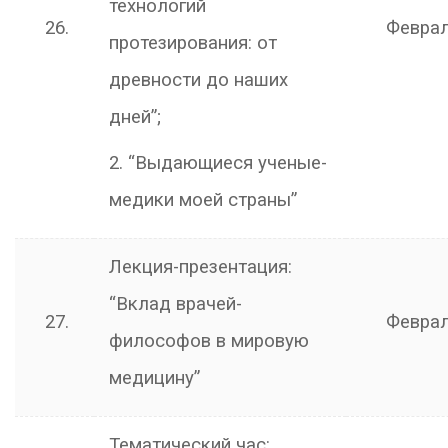
технологий
26.
Февра
протезирования: от
древности до наших
дней”;
2. “Выдающиеся ученые-
медики моей страны”
Лекция-презентация:
“Вклад врачей-
27.
Февра
философов в мировую
медицину”
Тематический час: