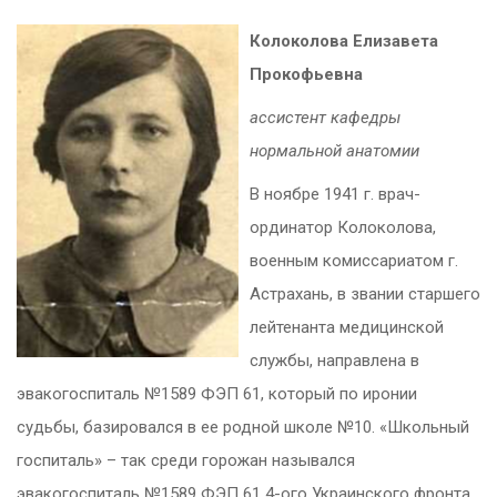
Колоколова Елизавета
Прокофьевна
ассистент кафедры
нормальной анатомии
В ноябре 1941 г. врач-
ординатор Колоколова,
военным комиссариатом г.
Астрахань, в звании старшего
лейтенанта медицинской
службы, направлена в
эвакогоспиталь №1589 ФЭП 61, который по иронии
судьбы, базировался в ее родной школе №10. «Школьный
госпиталь» – так среди горожан назывался
эвакогоспиталь №1589 ФЭП 61 4-ого Украинского фронта,