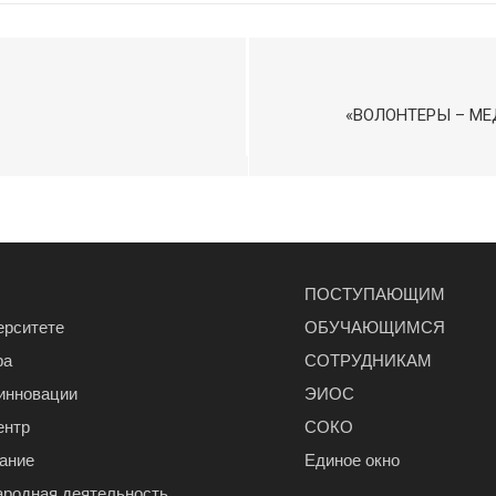
«ВОЛОНТЕРЫ – М
ПОСТУПАЮЩИМ
ерситете
ОБУЧАЮЩИМСЯ
ра
СОТРУДНИКАМ
 инновации
ЭИОС
ентр
СОКО
ание
Единое окно
родная деятельность