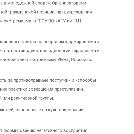
ма в молодежной среде». Организаторами
вной гражданской позиции, предупреждения
 экстремизма ФГБОУ ВО «АГУ им. В.Н.
ационного центра по вопросам формирования у
ов, противодействия идеологии терроризма и
отиводействию экстремизму УМВД России по
ость за противоправные поступки» и «способы
ние практики совершения преступлений,
 или религиозной группы.
людей, основанные на культивировании
ет формированию негативного восприятия