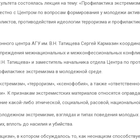
культета состоялась лекция на тему: «Профилактика экстремиз
местно с Центром по вопросам формирования у молодежи акти
ктов, противодействия идеологии терроризма и профилактики
нного центра АГУ им. В.Н. Татищева Сергей Кармазин координ
упреждения межнациональных и межконфессиональных конфликт
.Н. Татищева» и заместитель начальника отдела Центра по пр
рофилактике экстремизма в молодежной среде.
стремизм», «терроризм», «ксенофобия», а также «ответственн
и». К признакам экстремистских материалов относятся оправда
ние какой-либо этнической, социальной, расовой, национальной
лодежном экстремизме, взглядах и типах поведения молодых 
х, вплоть до насилия и убийства.
цизм», в котором обсуждалось то, как неонацизм способству