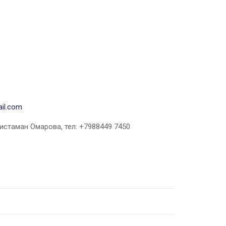
il.com
стаман Омарова, тел: +7988449 7450