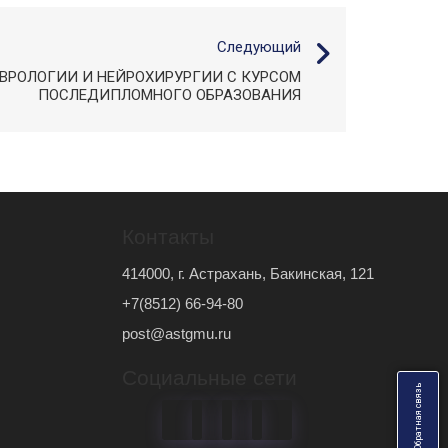
Следующий
ВРОЛОГИИ И НЕЙРОХИРУРГИИ С КУРСОМ
ПОСЛЕДИПЛОМНОГО ОБРАЗОВАНИЯ
Контакты
414000, г. Астрахань, Бакинская, 121
+7(8512) 66-94-80
post@astgmu.ru
Социальные сети
ь
О
б
р
а
т
н
а
я
с
в
я
з