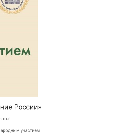
ние России»
енты!
ународным участием