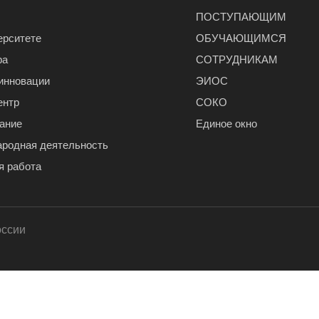
ПОСТУПАЮЩИМ
ерситете
ОБУЧАЮЩИМСЯ
ра
СОТРУДНИКАМ
 инновации
ЭИОС
ентр
СОКО
ание
Единое окно
родная деятельность
я работа
оссии