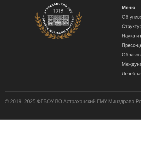
Меню
Об унив
Структу
Наука и
Пресс-ц
Образов
Междуна
Лечебна
© 2019–2025 ФГБОУ ВО Астраханский ГМУ Минздрава Р