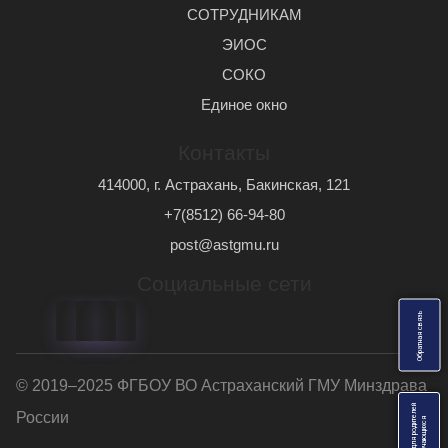
СОТРУДНИКАМ
ЭИОС
СОКО
Единое окно
Контакты
414000, г. Астрахань, Бакинская, 121
+7(8512) 66-94-80
post@astgmu.ru
Социальные сети
ь
О
б
р
а
т
н
а
я
с
в
я
з
© 2019–2025 ФГБОУ ВО Астраханский ГМУ Минздрава
Анкеты для родителей
России
я