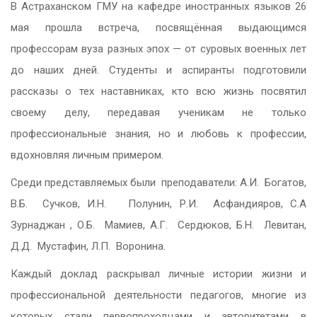
В Астраханском ГМУ на кафедре иностранных языков 26
мая прошла встреча, посвящённая выдающимся
профессорам вуза разных эпох — от суровых военных лет
до наших дней. Студенты и аспиранты подготовили
рассказы о тех наставниках, кто всю жизнь посвятил
своему делу, передавая ученикам не только
профессиональные знания, но и любовь к профессии,
вдохновляя личным примером.
Среди представляемых были преподаватели: А.И. Богатов,
В.Б. Сучков, И.Н. Полунин, Р.И. Асфандияров, С.А
Зурнаджан , О.Б. Мамиев, А.Г. Сердюков, Б.Н. Левитан,
Д.Д. Мустафин, Л.П. Воронина.
Каждый доклад раскрывал личные истории жизни и
профессиональной деятельности педагогов, многие из
которых стали первопроходцами и авторитетами в