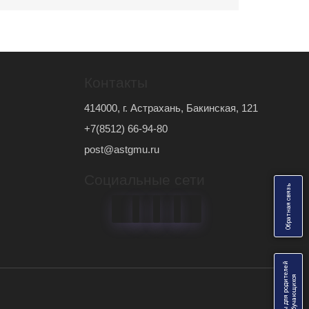
Контакты
414000, г. Астрахань, Бакинская, 121
+7(8512) 66-94-80
post@astgmu.ru
Социальные сети
ь
О
б
р
а
т
н
а
я
с
в
я
з
Анкеты для родителей
я