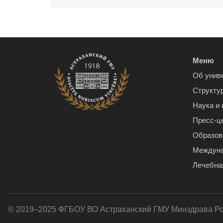
Меню
Об унив
Структу
Наука и
Пресс-ц
Образов
Междуна
Лечебна
© 2019–2025 ФГБОУ ВО Астраханский ГМУ Минздрава Р