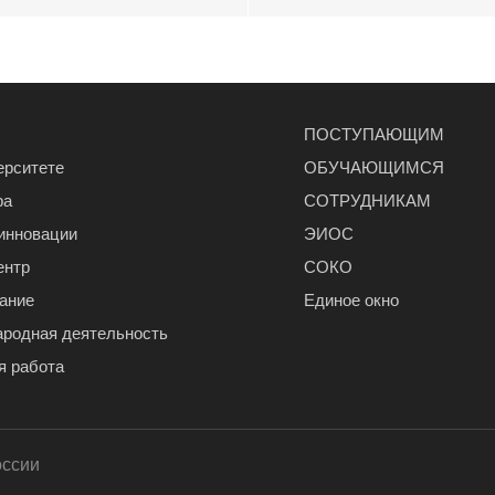
ПОСТУПАЮЩИМ
ерситете
ОБУЧАЮЩИМСЯ
ра
СОТРУДНИКАМ
 инновации
ЭИОС
ентр
СОКО
ание
Единое окно
родная деятельность
я работа
оссии