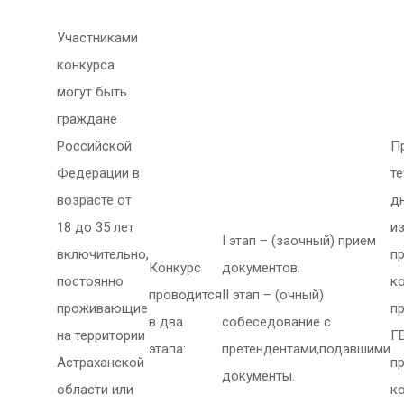
Участниками
конкурса
могут быть
граждане
Российской
П
Федерации в
те
возрасте от
д
18 до 35 лет
и
I этап – (заочный) прием
включительно,
п
Конкурс
документов.
постоянно
к
проводится
II этап – (очный)
проживающие
п
в два
собеседование с
на территории
Г
этапа:
претендентами,подавшими
Астраханской
п
документы.
области или
к