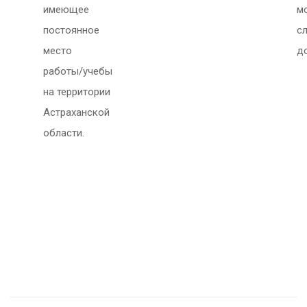
имеющее
м
постоянное
с
место
д
работы/учебы
на территории
Астраханской
области.