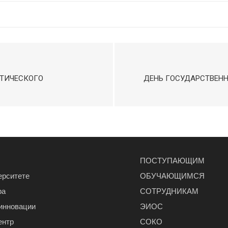
КТИЧЕСКОГО
ДЕНЬ ГОСУДАРСТВЕН
ПОСТУПАЮЩИМ
ерситете
ОБУЧАЮЩИМСЯ
ра
СОТРУДНИКАМ
 инновации
ЭИОС
ентр
СОКО