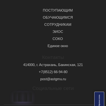
ПОСТУПАЮЩИМ
ОБУЧАЮЩИМСЯ
СОТРУДНИКАМ
ЭИОС
СОКО
Единое окно
Контакты
414000, г. Астрахань, Бакинская, 121
+7(8512) 66-94-80
post@astgmu.ru
Социальные сети
ь
О
б
р
а
т
н
а
я
с
в
я
з