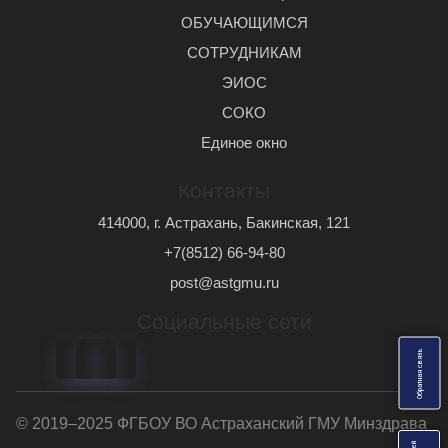
ОБУЧАЮЩИМСЯ
СОТРУДНИКАМ
ЭИОС
СОКО
Единое окно
Контакты
414000, г. Астрахань, Бакинская, 121
+7(8512) 66-94-80
post@astgmu.ru
Социальные сети
ь
О
б
р
а
т
н
а
я
с
в
я
з
© 2019–2025 ФГБОУ ВО Астраханский ГМУ Минздрава