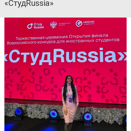
«СтудRussia»