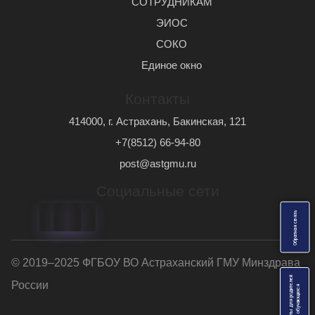
СОТРУДНИКАМ
ЭИОС
СОКО
Единое окно
Контакты
414000, г. Астрахань, Бакинская, 121
+7(8512) 66-94-80
post@astgmu.ru
Социальные сети
ь
О
б
р
а
т
н
а
я
с
в
я
з
© 2019–2025 ФГБОУ ВО Астраханский ГМУ Минздрава
Анкеты для родителей
России
я