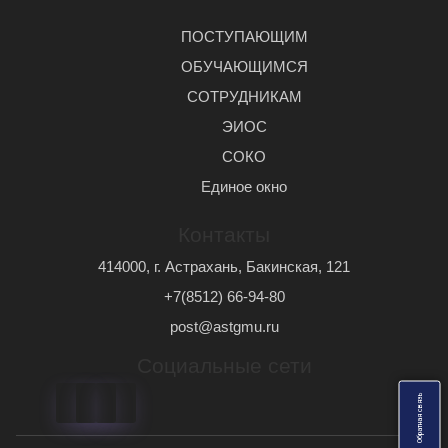
ПОСТУПАЮЩИМ
ОБУЧАЮЩИМСЯ
СОТРУДНИКАМ
ЭИОС
СОКО
Единое окно
Контакты
414000, г. Астрахань, Бакинская, 121
+7(8512) 66-94-80
post@astgmu.ru
Социальные сети
ь
О
б
р
а
т
н
а
я
с
в
я
з