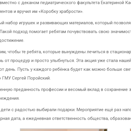
вместно с деканом педиатрического факультета Екатериной К
ентов и вручил им «Коробку храбрости».
ый набор игрушек и развивающих материалов, который позвол
 Такой подход помогает ребятам почувствовать свою значимос
достижение.
им, чтобы те ребята, которые вынуждены лечиться в стациона
ь от процедур и просто улыбнуться. Эта акция уже стала нашей
от день. Пусть у каждого ребёнка будет как можно больше све
о ГМУ Сергей Поройский.
менную преданность профессии и весомый вклад в сохранение з
реждения.
 дети с радостью выбирали подарки. Мероприятие ещё раз напо
рная дата, а ежедневная ответственность общества, образова