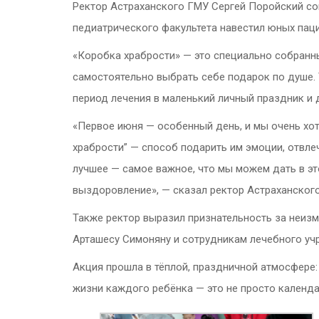
Ректор Астраханского ГМУ Сергей Поройский со
педиатрического факультета навестил юных паци
«Коробка храбрости» — это специально собранн
самостоятельно выбрать себе подарок по душе.
период лечения в маленький личный праздник и 
«Первое июня — особенный день, и мы очень хот
храбрости” — способ подарить им эмоции, отвлеч
лучшее — самое важное, что мы можем дать в эт
выздоровление», — сказал ректор Астраханског
Также ректор выразил признательность за неиз
Арташесу Симоняну и сотрудникам лечебного уч
Акция прошла в тёплой, праздничной атмосфере:
жизни каждого ребёнка — это не просто календа