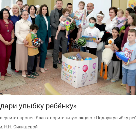
дари улыбку ребёнку»
верситет провёл благотворительную акцию «Подари улыбку ре
. Н.Н. Силищевой.