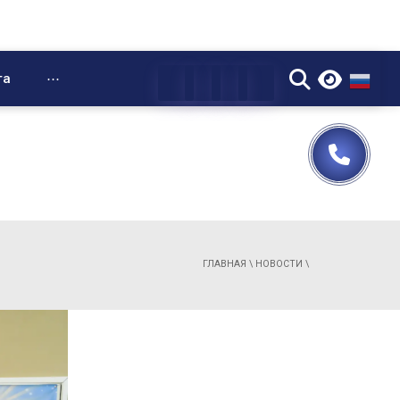
▼
та
⋯
ГЛАВНАЯ
\
НОВОСТИ
\