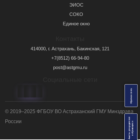
ЭИОС
СОКО
Единое окно
Контакты
414000, г. Астрахань, Бакинская, 121
+7(8512) 66-94-80
post@astgmu.ru
Социальные сети
ь
О
б
р
а
т
н
а
я
с
в
я
з
© 2019–2025 ФГБОУ ВО Астраханский ГМУ Минздрава
Анкеты для родителей
России
я
и
о
б
у
ч
а
ю
щ
и
х
с