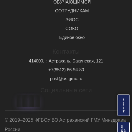
ОБУЧАЮЩИМСЯ
СОТРУДНИКАМ
ЭИОС
СОКО
Единое окно
Контакты
414000, г. Астрахань, Бакинская, 121
+7(8512) 66-94-80
post@astgmu.ru
Социальные сети
ь
О
б
р
а
т
н
а
я
с
в
я
з
© 2019–2025 ФГБОУ ВО Астраханский ГМУ Минздрава
России