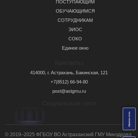
ПОСТУПАЮЩИМ
ОБУЧАЮЩИМСЯ
СОТРУДНИКАМ
ЭИОС
СОКО
Единое окно
Контакты
414000, г. Астрахань, Бакинская, 121
+7(8512) 66-94-80
post@astgmu.ru
Социальные сети
ь
О
б
р
а
т
н
а
я
с
в
я
з
© 2019–2025 ФГБОУ ВО Астраханский ГМУ Минздрава