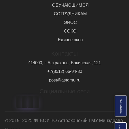
ОБУЧАЮЩИМСЯ
СОТРУДНИКАМ
ЭИОС
СОКО
Единое окно
Контакты
414000, г. Астрахань, Бакинская, 121
+7(8512) 66-94-80
post@astgmu.ru
Социальные сети
ь
О
б
р
а
т
н
а
я
с
в
я
з
© 2019–2025 ФГБОУ ВО Астраханский ГМУ Минздрава