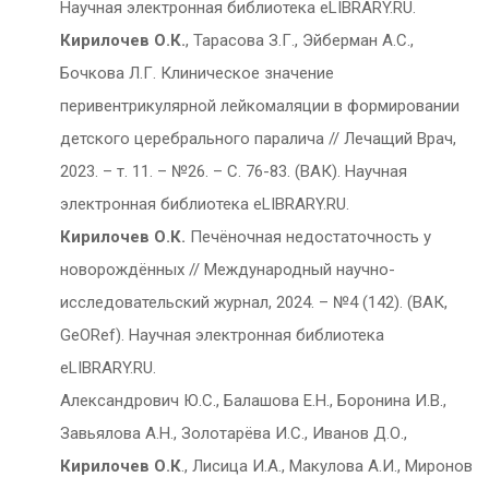
Научная электронная библиотека eLIBRARY.RU.
Кирилочев О.К.
, Тарасова З.Г., Эйберман А.С.,
Бочкова Л.Г. Клиническое значение
перивентрикулярной лейкомаляции в формировании
детского церебрального паралича // Лечащий Врач,
2023. – т. 11. – №26. – С. 76-83. (ВАК). Научная
электронная библиотека eLIBRARY.RU.
Кирилочев О.К.
Печёночная недостаточность у
новорождённых // Международный научно-
исследовательский журнал, 2024. – №4 (142). (ВАК,
GeORef). Научная электронная библиотека
eLIBRARY.RU.
Александрович Ю.С., Балашова Е.Н., Боронина И.В.,
Завьялова А.Н., Золотарёва И.С., Иванов Д.О.,
Кирилочев О.К
., Лисица И.А., Макулова А.И., Миронов