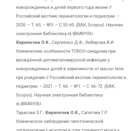
новорожденных и детей первого года жизни //
Российский вестник перинатологии и педиатрии. –
2020. – Т. 65. – №3. – С.53-60. (ВАК, Scopus). Научная
электронная библиотека eLIBRARY.RU.
Кирилочев О.К.
, Сергиенко Д.Ф., Кибирова А.И.
Клинические особенности TORCH-синдрома при
врождённой цитомегаловирусной инфекции у
новорождённых детей в зависимости от массы тела
при рождении // Российский вестник перинатологии и
педиатрии. – 2021. – Т. 66. – №1. – С. 66-72. (ВАК,
Scopus). Научная электронная библиотека
eLIBRARY.RU.
Тарасова З.Г.,
Кирилочев О.К.,
Сагитова Г.Р.
Клиническое наблюдение гипотонической
дегидратации с исходом в отек головного мозга у