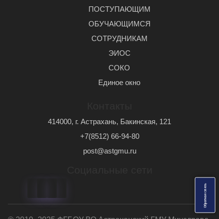
ПОСТУПАЮЩИМ
ОБУЧАЮЩИМСЯ
СОТРУДНИКАМ
ЭИОС
СОКО
Единое окно
Контакты
414000, г. Астрахань, Бакинская, 121
+7(8512) 66-94-80
post@astgmu.ru
Социальные сети
ь
О
б
р
а
т
н
а
я
с
в
я
з