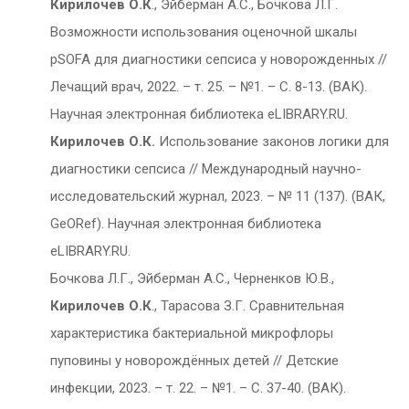
Кирилочев О.К
., Эйберман А.С., Бочкова Л.Г.
Возможности использования оценочной шкалы
pSOFA для диагностики сепсиса у новорожденных //
Лечащий врач, 2022. – т. 25. – №1. – С. 8-13. (ВАК).
Научная электронная библиотека eLIBRARY.RU.
Кирилочев О.К.
Использование законов логики для
диагностики сепсиса // Международный научно-
исследовательский журнал, 2023. – № 11 (137). (ВАК,
GeORef). Научная электронная библиотека
eLIBRARY.RU.
Бочкова Л.Г., Эйберман А.С., Черненков Ю.В.,
Кирилочев О.К
., Тарасова З.Г. Сравнительная
характеристика бактериальной микрофлоры
пуповины у новорождённых детей // Детские
инфекции, 2023. – т. 22. – №1. – С. 37-40. (ВАК).