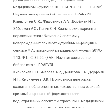
медицинский журнал, 2018.- Т.13, №4.- С. 55-61. (ВАК).
Научная электронная библиотека eLIBRARY.RU.
Кирилочев О.К.,
Жидовинов А.А., Дорфман И.П.,
Эйберман А.С., Панин С.И. Клинические варианты
поражения гепатобилиарной системы у
новорождённых при внутриутробных инфекциях и
сепсисе // Астраханский медицинский журнал, 2019.-
Т.13, №1.- С. 85-92. (ВАК). Научная электронная
библиотека eLIBRARY.RU.
Кирилочев О.О., Умерова А.Р., Денисова Е.А., Дорфман
И.П.,
Кирилочев О.К
. Прогнозирование риска
развития неблагоприятных лекарственных реакций
при комбинированной фармакотерапии:
педиатрический аспект // Астраханский медицинский