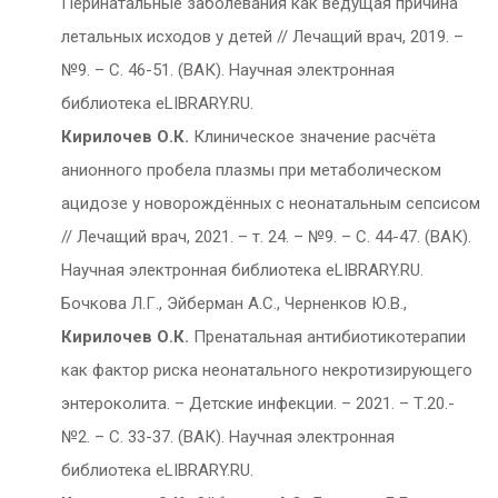
Перинатальные заболевания как ведущая причина
летальных исходов у детей // Лечащий врач, 2019. –
№9. – С. 46-51. (ВАК). Научная электронная
библиотека eLIBRARY.RU.
Кирилочев О.К.
Клиническое значение расчёта
анионного пробела плазмы при метаболическом
ацидозе у новорождённых с неонатальным сепсисом
// Лечащий врач, 2021. – т. 24. – №9. – С. 44-47. (ВАК).
Научная электронная библиотека eLIBRARY.RU.
Бочкова Л.Г., Эйберман А.С., Черненков Ю.В.,
Кирилочев О.К.
Пренатальная антибиотикотерапии
как фактор риска неонатального некротизирующего
энтероколита. – Детские инфекции. – 2021. – Т.20.-
№2. – С. 33-37. (ВАК). Научная электронная
библиотека eLIBRARY.RU.