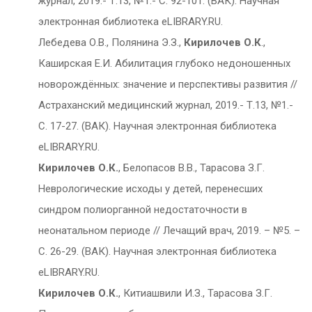
журнал, 2019.- Т.13, №1.- С. 92-101. (ВАК). Научная
электронная библиотека eLIBRARY.RU.
Лебедева О.В., Полянина Э.З.,
Кирилочев О.К
.,
Каширская Е.И. Абилитация глубоко недоношенных
новорождённых: значение и перспективы развития //
Астраханский медицинский журнал, 2019.- Т.13, №1.-
С. 17-27. (ВАК). Научная электронная библиотека
eLIBRARY.RU.
Кирилочев О.К.
, Белопасов В.В., Тарасова З.Г.
Неврологические исходы у детей, перенесших
синдром полиорганной недостаточности в
неонатальном периоде // Лечащий врач, 2019. – №5. –
С. 26-29. (ВАК). Научная электронная библиотека
eLIBRARY.RU.
Кирилочев О.К.
, Китиашвили И.З., Тарасова З.Г.