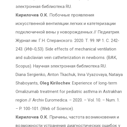
электронная библиотека RU.
Кирилочев О.К.
Побочные проявления
искусственной вентиляции легких и катетеризации
подключичной вены у новорожденных // Педиатрия.
Журнал им. Г.Н. Сперанского. 2020. Т. 99. № 1. С. 242-
243. (ИФ-0,53). Side effects of mechanical ventilation
and subclavian vein catheterization in newborns. (ВАК,
Scopus). Научная электронная библиотека RU.
Diana Sergienko, Anton Tkachuk, Inna Vyazovaya, Nataiya
Shaboyants,
Oleg Kirilochev
. Experience of long-term
Omalizumab treatment for pediatric asthma in Astrakhan
region // Archiv Euromedica. – 2020. – Vol. 10. – Num. 1.
– P. 100-101. (Web of Science).
Кирилочев О.К.
Причины, частота возникновения и
возможности устранения диагностических ошибок у