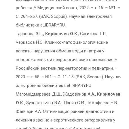
ребенка // Медицинский совет, 2022. – т. 16. – №1. –
С. 264–267. (ВАК, Scopus). Научная электронная
библиотека eLIBRARY.RU.
Тарасова З.Г
., Кирилочев О.К
., Сагитова Г.Р.,
Черкасов Н.С. Клинико-патофизиологические
аспекты нарушения обмена воды и натрия у
новорождённых и неврологические осложнения //
Российский вестник перинатологии и педиатрии. –
2023. – т. 68. – №1. – С. 11-15. (ВАК, Scopus). Научная
электронная библиотека eLIBRARY.RU.
Магомедмирзаев Д.Ш., Жидовинов А.А.,
Кирилочев
О.К.
, Зурнаджьянц В.А., Панин С.И., Тимофеева Н.В.,
Фалчари Р.А. Оптимизация ранней диагностики и
лечения язвенно-некротического энтероколита у
детей (обзор литературы) // Астраханский