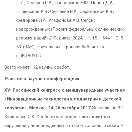
П.И., Осокина Р.А., Павловская Е.Ю., Попов Д.А.,
Пшениснов К.В., Сергеева В.А., Середняков К.В.,
Федорова Л.А., Агафонова А.В. Сепсис
новорождённых (Проект федеральных клинических
рекомендаций) // Педиатр, 2024. – т. 15. – №4. – С. 5-
53. (ВАК). Научная электронная библиотека
eLIBRARY.RU.
Всего имеет 112 научных работ.
Участие в научных конференциях:
XVI Российский конгресс с международным участием
«Инновационные технологии в педиатрии и детской
хирургии». Москва, 24-26 октября 2017
Исеналиева З.Г.,
Кирилочев О.К. Особенности водно-электролитных
нарушений у новорождённых с отёком головного мозга //