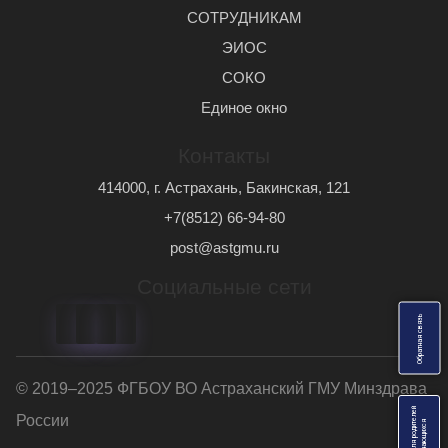
СОТРУДНИКАМ
ЭИОС
СОКО
Единое окно
Контакты
414000, г. Астрахань, Бакинская, 121
+7(8512) 66-94-80
post@astgmu.ru
Социальные сети
ь
О
б
р
а
т
н
а
я
с
в
я
з
© 2019–2025 ФГБОУ ВО Астраханский ГМУ Минздрава
Анкеты для родителей
России
я