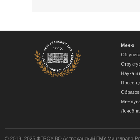
Меню
Об унив
Структу
Наука и
Пресс-ц
Образов
Междуна
Лечебна
© 2019–2025 ФГБОУ ВО Астраханский ГМУ Минздрава Р