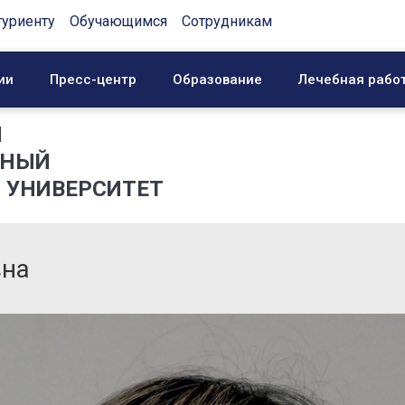
туриенту
Обучающимся
Сотрудникам
ии
Пресс-центр
Образование
Лечебная рабо
Й
ННЫЙ
 УНИВЕРСИТЕТ
вна