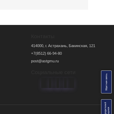
Контакты
414000, г. Астрахань, Бакинская, 121
+7(8512) 66-94-80
post@astgmu.ru
Социальные сети
ь
О
б
р
а
т
н
а
я
с
в
я
з