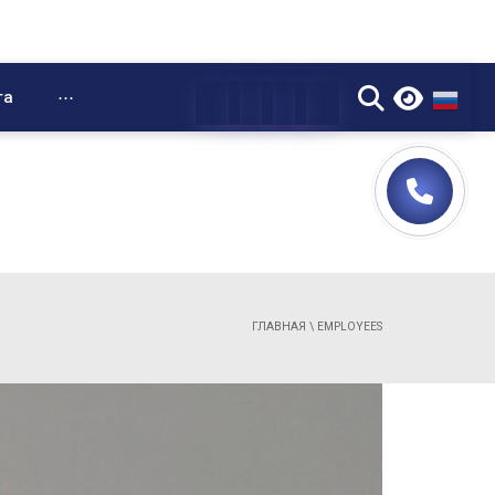
▼
та
⋯
ГЛАВНАЯ
\
EMPLOYEES