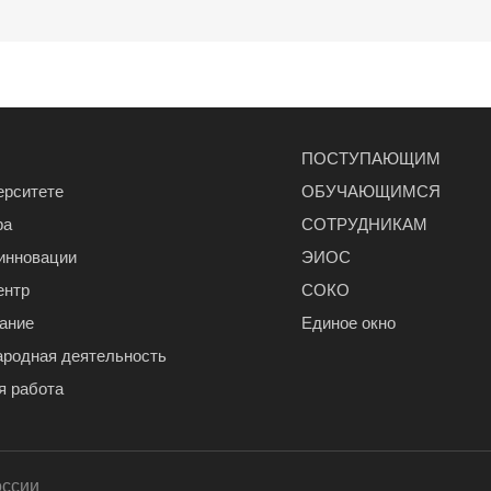
ПОСТУПАЮЩИМ
ерситете
ОБУЧАЮЩИМСЯ
ра
СОТРУДНИКАМ
 инновации
ЭИОС
ентр
СОКО
ание
Единое окно
родная деятельность
я работа
оссии