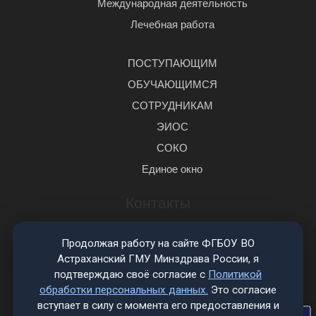
Международная деятельность
Лечебная работа
ПОСТУПАЮЩИМ
ОБУЧАЮЩИМСЯ
СОТРУДНИКАМ
ЭИОС
СОКО
Единое окно
Контакты
414000, г. Астрахань, Бакинская, 121
Продолжая работу на сайте ФГБОУ ВО
+7(8512) 66-94-80
Астраханский ГМУ Минздрава России, я
post@astgmu.ru
подтверждаю своё согласие с
Политикой
обработки персональных данных.
Это согласие
Социальные сети
вступает в силу с момента его предоставления и