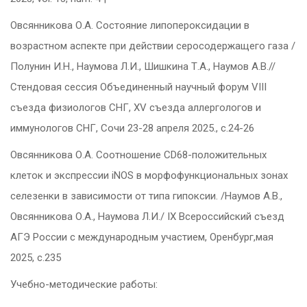
Овсянникова О.А. Состояние липопероксидации в
возрастном аспекте при действии серосодержащего газа /
Полунин И.Н., Наумова Л.И., Шишкина Т.А., Наумов А.В.//
Стендовая сессия Объединенный научный форум VIII
съезда физиологов СНГ, XV съезда аллергологов и
иммунологов СНГ, Сочи 23-28 апреля 2025., с.24-26
Овсянникова О.А. Соотношение CD68-положительных
клеток и экспрессии iNOS в морфофункциональных зонах
селезенки в зависимости от типа гипоксии. /Наумов А.В.,
Овсянникова О.А., Наумова Л.И./ IX Всероссийский съезд
АГЭ России с международным участием, Оренбург,мая
2025, с.235
Учебно-методические работы: