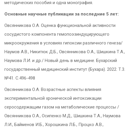
методических пособия и одна монография.
Основные научные публикации за последние 5 лет:
Овсянникова О.А. Оценка функциональной активности
сосудистого компонента гемопоэзиндуцирующего
микроокружения в условиях гипоксии различного генеза/
Наумов А.В., Никитюк Д.Б., Овсянникова О.А., Шишкина Т.А.,
Наумова Л.И. и др./ Новый день в медицине. Бухарский
государственный медицинский институт (Бухара). 2022. Т.3.
№41. С.496-498
Овсянникова О.А. Возрастные аспекты влияния
экспериментальной хронической интоксикации
серосодержащим газом на метаболические процессы /
Овсянникова О.А., Осипенко М.Д., Шишкина Т.А., Наумова
Л.И., Байменов И.Б., Хорошкина Л.Б., Процко А.В.,