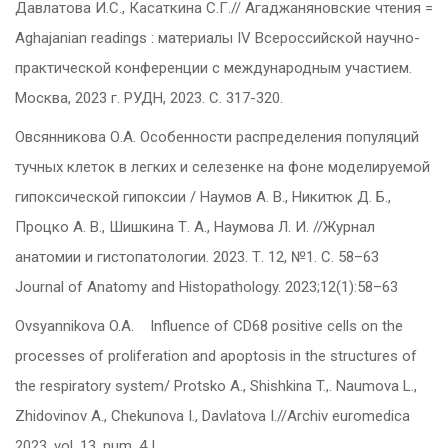
Давлатова И.С., Касаткина С.Г.// Агаджаняновские чтения =
Aghajanian readings : материалы IV Всероссийской научно-
практической конференции с международным участием.
Москва, 2023 г. РУДН, 2023. С. 317-320.
Овсянникова О.А. Особенности распределения популяций
тучных клеток в легких и селезенке на фоне моделируемой
гипоксической гипоксии / Наумов А. В., Никитюк Д. Б.,
Процко А. В., Шишкина Т. А., Наумова Л. И. //Журнал
анатомии и гистопатологии. 2023. Т. 12, №1. С. 58–63
Journal of Anatomy and Histopathology. 2023;12(1):58–63
Ovsyannikova O.A. Influence of CD68 positive cells on the
processes of proliferation and apoptosis in the structures of
the respiratory system/ Protsko A., Shishkina T.,. Naumova L.,
Zhidovinov A., Chekunova I., Davlatova I.//Archiv euromedica
2023, vol. 13, num. 4 |